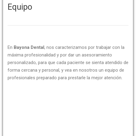
Equipo
En
Bayona Dental
, nos caracterizamos por trabajar con la
máxima profesionalidad y por dar un asesoramiento
P
i
personalizado, para que cada paciente se sienta atendido de
d
forma cercana y personal, y vea en nosotros un equipo de
e
profesionales preparado para prestarle la mejor atención.
T
u
C
i
t
a
Tu 